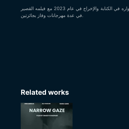
شادي خضار بدأ مشواره في الكتابة والإخراج في عام 2023 مع فيلمه القصير "Narrow Gaze". تم اختيار الفيلم للعرض
في عدة مهرجانات وفاز بجائزتين.
Related works